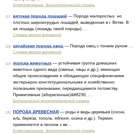
Естествознание. Энциклопедический словарь
вятская порода лошадей
— Порода малорослых, но
117
плотных широкогрудых лошадей, выведенная в г. Вятке. В
ая лошадь (лошадь такой породы) …
Словарь многих выражений
цигайская порода овец
— Порода овец с тонким руном …
118
Словарь многих выражений
порода животных
— устойчивая группа домашних
119
животных одного вида (свиньи, овцы и др.), имеющих
общее происхождение и обладающих специфическими
экстерьерно конституциональными и хозяйственно
полезными признаками, передающимися потомству.
Примитивные (аборигенные)&#8230; …
Биологический энциклопедический словарь
ПОРОДА ДРЕВЕСНАЯ
— роды и виды деревьев (сосна,
120
ель, берёза, тополь, яблоня, осина и др.). Термин
применяется в лесном х ве …
Естествознание. Энциклопедический словарь