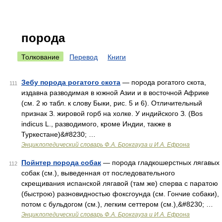
порода
Толкование
Перевод
Книги
Зебу порода рогатого скота
— порода рогатого скота,
111
издавна разводимая в южной Азии и в восточной Африке
(см. 2 ю табл. к слову Быки, рис. 5 и 6). Отличительный
признак З. жировой горб на холке. У индийского З. (Bos
indicus L., разводимого, кроме Индии, также в
Туркестане)&#8230; …
Энциклопедический словарь Ф.А. Брокгауза и И.А. Ефрона
Пойнтер порода собак
— порода гладкошерстных лягавых
112
собак (см.), выведенная от последовательного
скрещивания испанской лягавой (там же) сперва с паратою
(быстрою) разновидностью фоксгоунда (см. Гончие собаки),
потом с бульдогом (см.), легким сеттером (см.),&#8230; …
Энциклопедический словарь Ф.А. Брокгауза и И.А. Ефрона