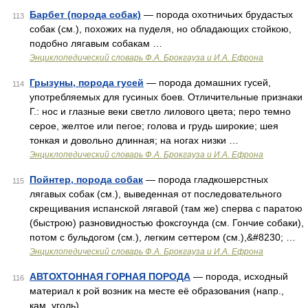
Барбет (порода собак)
— порода охотничьих брудастых
113
собак (см.), похожих на пуделя, но обладающих стойкою,
подобно лягавым собакам …
Энциклопедический словарь Ф.А. Брокгауза и И.А. Ефрона
Грызуны, порода гусей
— порода домашних гусей,
114
употребляемых для гусиных боев. Отличительные признаки
Г.: нос и глазные веки светло лилового цвета; перо темно
серое, желтое или пегое; голова и грудь широкие; шея
тонкая и довольно длинная; на ногах низки …
Энциклопедический словарь Ф.А. Брокгауза и И.А. Ефрона
Пойнтер, порода собак
— порода гладкошерстных
115
лягавых собак (см.), выведенная от последовательного
скрещивания испанской лягавой (там же) сперва с паратою
(быстрою) разновидностью фоксгоунда (см. Гончие собаки),
потом с бульдогом (см.), легким сеттером (см.),&#8230; …
Энциклопедический словарь Ф.А. Брокгауза и И.А. Ефрона
АВТОХТОННАЯ ГОРНАЯ ПОРОДА
— порода, исходный
116
материал к рой возник на месте её образования (напр.,
кам. уголь) …